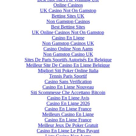
Online Casinos
UK Casino Not On Gamstop
Betting Sites UK
Non Gamstop Casinos
Best Betting Sites
UK Online Casinos Not On Gamstop
Casino En Ligne
Non Gamstop Casinos UK
Casino Online Non Aams
Non Gamstop Casino UK
Sites De Paris Sportifs Autorisés En Belgique
Meilleur Site De Casino En Ligne Belgique
Migliori Siti Poker Online Italia
Tennis Paris Sportif
Casino Sans Verification
Casino En Ligne Nouveau
Siti Scommesse Che Accettano Bitcoin
Casino En Ligne Avis
Casino En Ligne 2026
Casino En Ligne France
Meilleurs Casino En Ligne
Casino En Ligne France
Meilleur Jeux De Poker Gratuit
Casino En Ligne Le Plus Payant