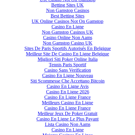
Betting Sites UK
Non Gamstop Casinos
Best Betting Sites
UK Online Casinos Not On Gamstop
Casino En Ligne
Non Gamstop Casinos UK
Casino Online Non Aams
Non Gamstop Casino UK
Sites De Paris Sportifs Autorisés En Belgique
Meilleur Site De Casino En Ligne Belgique
Migliori Siti Poker Online Italia
Tennis Paris Sportif
Casino Sans Verification
Casino En Ligne Nouveau
Siti Scommesse Che Accettano Bitcoin
Casino En Ligne Avis
Casino En Ligne 2026
Casino En Ligne France
Meilleurs Casino En Ligne
Casino En Ligne France
Meilleur Jeux De Poker Gratuit
Casino En Ligne Le Plus Payant
Lista Casino Non Aams
Casino En Ligne